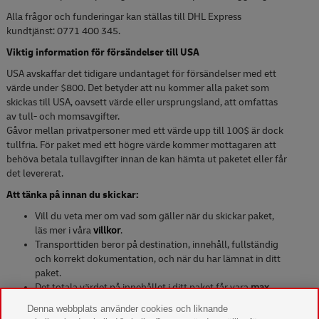
Alla frågor och funderingar kan ställas till DHL Express
kundtjänst: 0771 400 345.
Viktig information för försändelser till USA
USA avskaffar det tidigare undantaget för försändelser med ett
värde under $800. Det betyder att nu kommer alla paket som
skickas till USA, oavsett värde eller ursprungsland, att omfattas
av tull- och momsavgifter.
Gåvor mellan privatpersoner med ett värde upp till 100$ är dock
tullfria. För paket med ett högre värde kommer mottagaren att
behöva betala tullavgifter innan de kan hämta ut paketet eller får
det levererat.
Att tänka på innan du skickar:
Vill du veta mer om vad som gäller när du skickar paket,
läs mer i våra
villkor
.
Transporttiden beror på destination, innehåll, fullständig
och korrekt dokumentation, och när du har lämnat in ditt
paket.
Det totala värdet på innehållet i ditt paket får vara
max
4000 kronor
(för paket med ett värde över 4 000 SEK
Denna webbplats använder cookies och liknande
klicka här
).