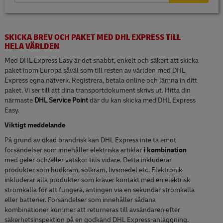
SKICKA BREV OCH PAKET MED DHL EXPRESS TILL
HELA VÄRLDEN
Med DHL Express Easy är det snabbt, enkelt och säkert att skicka
paket inom Europa såväl som till resten av världen med DHL
Express egna nätverk. Registrera, betala online och lämna in ditt
paket. Vi ser till att dina transportdokument skrivs ut. Hitta din
närmaste
DHL Service Point
där du kan skicka med DHL Express
Easy.
Viktigt meddelande
På grund av ökad brandrisk kan DHL Express inte ta emot
försändelser som innehåller elektriska artiklar
i kombination
med geler och/eller vätskor tills vidare. Detta inkluderar
produkter som hudkräm, solkräm, livsmedel etc. Elektronik
inkluderar alla produkter som kräver kontakt med en elektrisk
strömkälla för att fungera, antingen via en sekundär strömkälla
eller batterier. Försändelser som innehåller sådana
kombinationer kommer att returneras till avsändaren efter
säkerhetsinspektion på en godkänd DHL Express-anläggning.